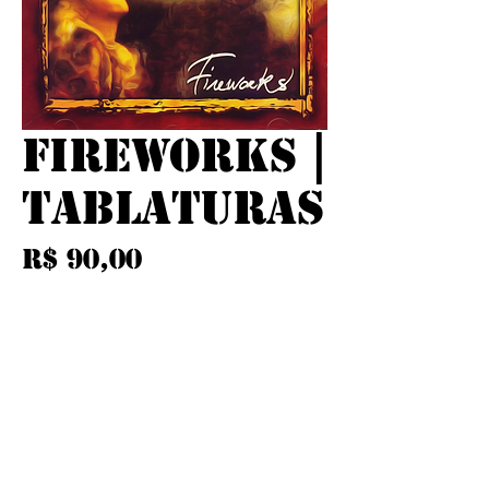
FIREWORKS |
TABLATURAS
Preço
R$ 90,00
IPI / ICMS / ISS incl.
Adicionar ao carrinho
Tablaturas de baixo do disco
Fireworks