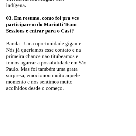
indígena.
03. Em resumo, como foi pra vcs
participarem do Mariutti Team
Sessions e entrar para o Cast?
Banda - Uma oportunidade gigante.
Nós já queríamos esse contato e na
primeira chance não titubeamos e
fomos agarrar a possibilidade em São
Paulo. Mas foi também uma grata
surpresa, emocionou muito aquele
momento e nos sentimos muito
acolhidos desde o começo.
04.O que vcs esperam dessa
parceria da OAF com o MTTEAM?
Banda - Abertura de portas, não
apenas em questão de shows e
parcerias, mas para se envolver cada