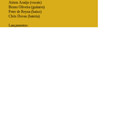
Airton Araújo (vocais)
Bruno Oliveira (guitarra)
Peter de Reyna (baixo)
Chris Dovas (bateria)
Lançamentos:
2021 – “Tales of Ember & Vishap: The Meaning
of Life” (single)
2021 – “Far in Time” (single)
2021 – “Time Machine” (single)
2021 – “Resurrection” (álbum)
2023 – “Time Machine” (single – nova versão)
2023 – “Last Gasp” (single)
Copyright - Todos os direitos reservados